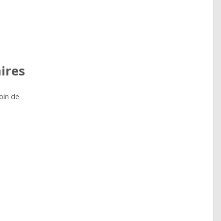
ires
oin de
e