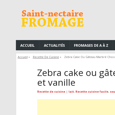
ACCUEIL
ACTUALITÉS
FROMAGES DE A À Z
Accueil
»
Recette De Cuisine
»
Zebra Cake Ou Gâteau Marbré Chocol
Zebra cake ou gât
et vanille
Recette de cuisine
|
lait
,
Recette cuisine facile
,
so