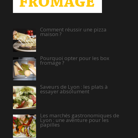
Comment réussir une pizza
maison ?
Pourquoi opter pour les box
fromage ?
Saveurs de Lyon : les plats à
essayer absolument
Les marchés gastronomiques de
Lyon : une aventure pour les
papilles