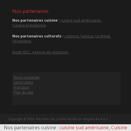
Nos partenaires
Nos partenaires cuisine :
cuisine sud américaine
,
Cuisine brésilienne
Nos partenaires culturels :
citations
,
l'amour
,
Le Brésil
,
l'Argentine
Audit SEO
,
Agence de rédaction
Nous contacter
Liens Utiles
À propos
Plan du site
Copyright © 2026. Recettes de cuisine faciles et simples de A à Z
Nos partenaires cuisine :
cuisine sud américaine
,
Cuisine