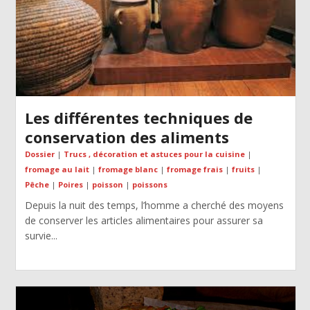
Les différentes techniques de
conservation des aliments
Dossier
|
Trucs , décoration et astuces pour la cuisine
|
fromage au lait
|
fromage blanc
|
fromage frais
|
fruits
|
Pêche
|
Poires
|
poisson
|
poissons
Depuis la nuit des temps, l’homme a cherché des moyens
de conserver les articles alimentaires pour assurer sa
survie...