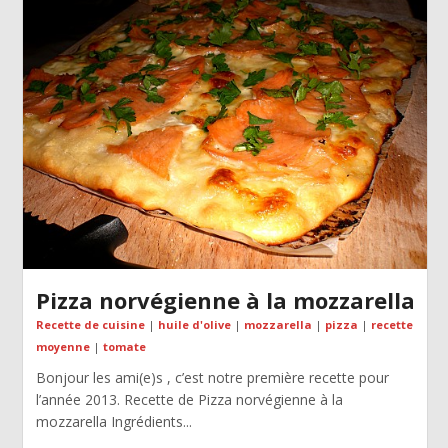
Pizza norvégienne à la mozzarella
Recette de cuisine
|
huile d'olive
|
mozzarella
|
pizza
|
recette
moyenne
|
tomate
Bonjour les ami(e)s , c’est notre première recette pour
l’année 2013. Recette de Pizza norvégienne à la
mozzarella Ingrédients...