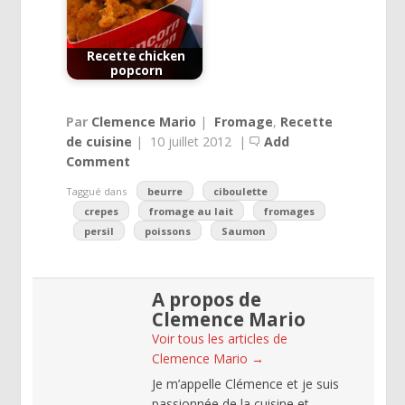
Recette chicken
popcorn
Par
Clemence Mario
|
Fromage
,
Recette
de cuisine
|
10 juillet 2012
|
Add
Comment
Taggué dans
beurre
ciboulette
crepes
fromage au lait
fromages
persil
poissons
Saumon
A propos de
Clemence Mario
Voir tous les articles de
Clemence Mario
→
Je m’appelle Clémence et je suis
passionnée de la cuisine et