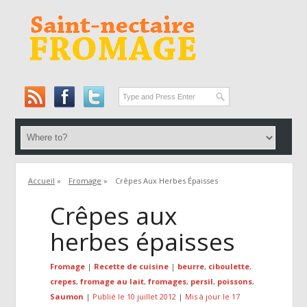
Accueil
»
Fromage
»
Crêpes Aux Herbes Épaisses
Crêpes aux
herbes épaisses
Fromage
|
Recette de cuisine
|
beurre
,
ciboulette
,
crepes
,
fromage au lait
,
fromages
,
persil
,
poissons
,
Saumon
|
Publié le 10 juillet 2012
|
Mis à jour le 17