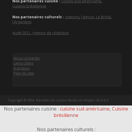
Nos partenaires cuisine :
cuisine sud américaine
,
Cuisine brésilienne
Nos partenaires culturels :
citations
,
l'amour
,
Le Brésil
,
l'Argentine
Audit SEO
,
Agence de rédaction
Nous contacter
Liens Utiles
À propos
Plan du site
Copyright © 2026. Recettes de cuisine faciles et simples de A à Z
Nos partenaires cuisine :
cuisine sud américaine
,
Cuisine
brésilienne
Nos partenaires culturels :