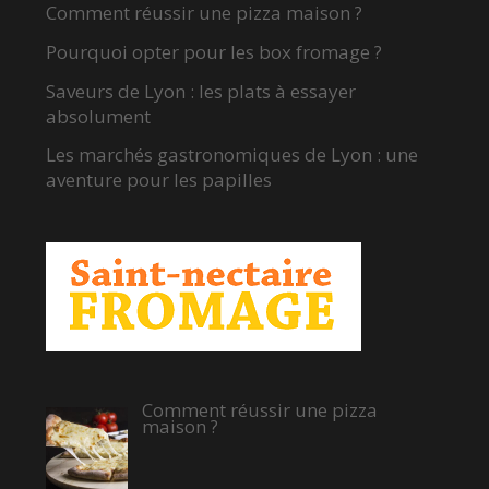
Comment réussir une pizza maison ?
Pourquoi opter pour les box fromage ?
Saveurs de Lyon : les plats à essayer
absolument
Les marchés gastronomiques de Lyon : une
aventure pour les papilles
Comment réussir une pizza
maison ?