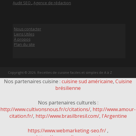
Audit SEO
,
Agence de rédaction
Nous contacter
Liens Utiles
À propos
Plan du site
Copyright © 2026. Recettes de cuisine faciles et simples de A à Z
Nos partenaires cuisine :
cuisine sud américaine
,
Cuisine
brésilienne
Nos partenaires culturels :
http://www.cultivonsnous.fr/c/citations/
,
http://www.amour-
citation.fr/
,
http://www.brasilbresil.com/
,
l'Argentine
https://www.webmarketing-seo.fr/
,