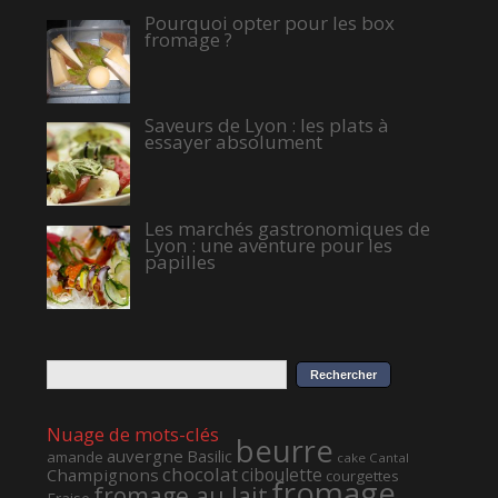
Pourquoi opter pour les box
fromage ?
Saveurs de Lyon : les plats à
essayer absolument
Les marchés gastronomiques de
Lyon : une aventure pour les
papilles
Nuage de mots-clés
beurre
auvergne
Basilic
amande
cake
Cantal
chocolat
ciboulette
Champignons
courgettes
fromage
fromage au lait