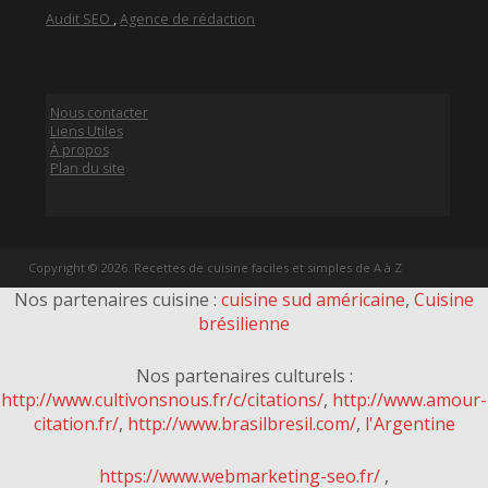
Audit SEO
,
Agence de rédaction
Nous contacter
Liens Utiles
À propos
Plan du site
Copyright © 2026. Recettes de cuisine faciles et simples de A à Z
Nos partenaires cuisine :
cuisine sud américaine
,
Cuisine
brésilienne
Nos partenaires culturels :
http://www.cultivonsnous.fr/c/citations/
,
http://www.amour-
citation.fr/
,
http://www.brasilbresil.com/
,
l'Argentine
https://www.webmarketing-seo.fr/
,