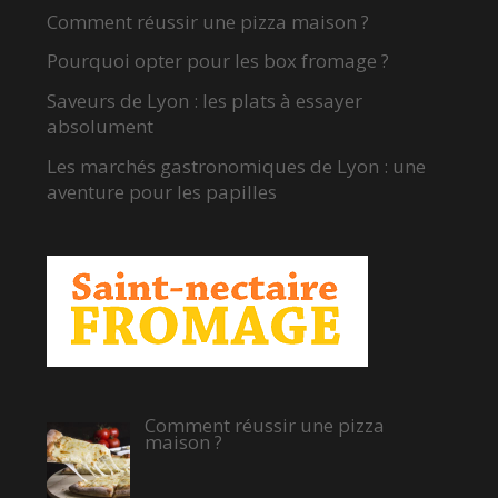
Comment réussir une pizza maison ?
Pourquoi opter pour les box fromage ?
Saveurs de Lyon : les plats à essayer
absolument
Les marchés gastronomiques de Lyon : une
aventure pour les papilles
Comment réussir une pizza
maison ?