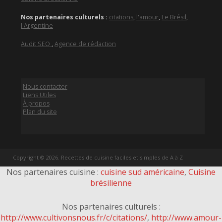
Nos partenaires culturels :
citations
,
l'amour
,
Le Brésil
,
l'Argentine
Audit SEO
,
Agence de rédaction
Nous contacter
Liens Utiles
À propos
Plan du site
Copyright © 2026. Recettes de cuisine faciles et simples de A à Z
Nos partenaires cuisine :
cuisine sud américaine
,
Cuisine
brésilienne
Nos partenaires culturels :
http://www.cultivonsnous.fr/c/citations/
,
http://www.amour-