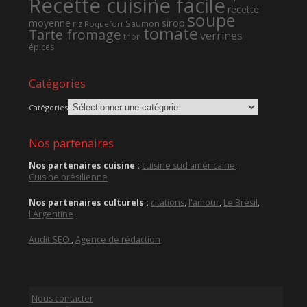
Recette cuisine facile
recette
soupe
sirop
moyenne
Saumon
riz
Roquefort
tomate
Tarte fromage
verrines
thon
épices
Catégories
Catégories
Nos partenaires
Nos partenaires cuisine :
cuisine sud américaine
,
Cuisine brésilienne
Nos partenaires culturels :
citations
,
l'amour
,
Le Brésil
,
l'Argentine
Audit SEO
,
Agence de rédaction
Nous contacter