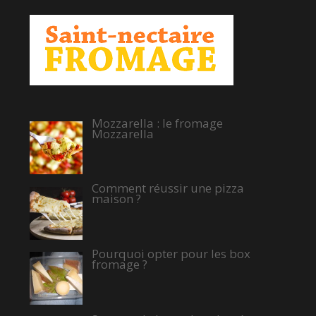
Mozzarella : le fromage
Mozzarella
Comment réussir une pizza
maison ?
Pourquoi opter pour les box
fromage ?