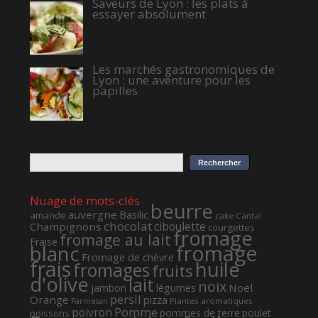
Saveurs de Lyon : les plats à
essayer absolument
Les marchés gastronomiques de
Lyon : une aventure pour les
papilles
Nuage de mots-clés
beurre
auvergne
Basilic
amande
cake
Cantal
chocolat
ciboulette
Champignons
courgettes
fromage
fromage au lait
Fraise
fromage
blanc
Fromage de chèvre
frais
huile
fromages
fruits
d'olive
lait
noix
Noël
jambon
légumes
persil
Orange
pizza
Plantes aromatiques
Parmesan
Pomme
poivron
pommes de terre
poulet
poissons