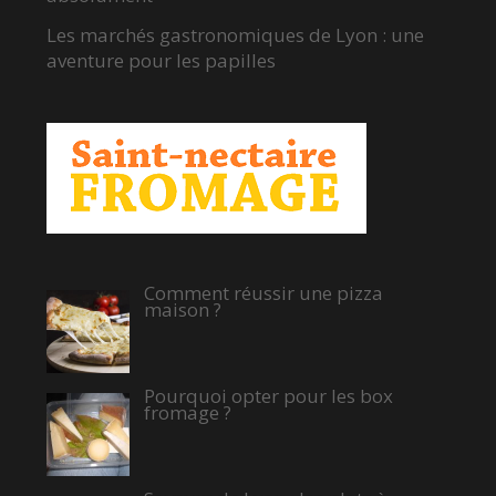
Les marchés gastronomiques de Lyon : une
aventure pour les papilles
Comment réussir une pizza
maison ?
Pourquoi opter pour les box
fromage ?