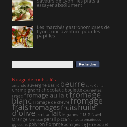
Saveurs de Lyon : les plats à
essayer absolument
Les marchés gastronomiques de
Lyon : une aventure pour les
papilles
Nuage de mots-clés
beurre
auvergne
Basilic
amande
cake
Cantal
chocolat
ciboulette
Champignons
courgettes
fromage
fromage au lait
Fraise
fromage
blanc
Fromage de chèvre
frais
huile
fromages
fruits
d'olive
lait
noix
Noël
jambon
légumes
persil
Orange
pizza
Plantes aromatiques
Parmesan
Pomme
poivron
pommes de terre
poulet
poissons