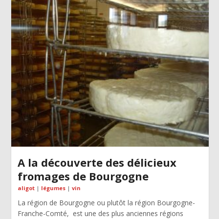
A la découverte des délicieux
fromages de Bourgogne
aligot
|
légumes
|
vin
La région de Bourgogne ou plutôt la région Bourgogne-
Franche-Comté, est une des plus anciennes régions