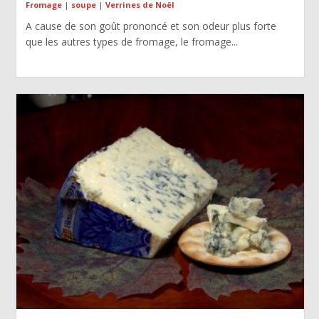
Fromage
|
soupe
|
Verrines de Noël
A cause de son goût prononcé et son odeur plus forte
que les autres types de fromage, le fromage...