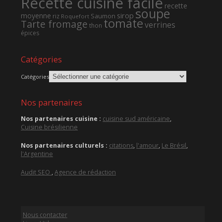
Recette cuisine facile
recette
soupe
sirop
moyenne
Saumon
riz
Roquefort
tomate
Tarte fromage
verrines
thon
épices
Catégories
Catégories
Nos partenaires
Nos partenaires cuisine :
cuisine sud américaine
,
Cuisine brésilienne
Nos partenaires culturels :
citations
,
l'amour
,
Le Brésil
,
l'Argentine
Audit SEO
,
Agence de rédaction
Nous contacter