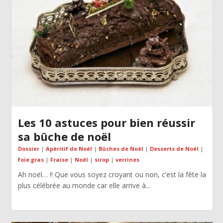
Les 10 astuces pour bien réussir
sa bûche de noël
Dossier
|
Apéritif de Noël
|
Bûches de Noël
|
Desserts de Noël
|
foie gras
|
Fraise
|
Noël
|
sirop
|
verrines
Ah noël… !! Que vous soyez croyant ou non, c’est la fête la
plus célébrée au monde car elle arrive à...