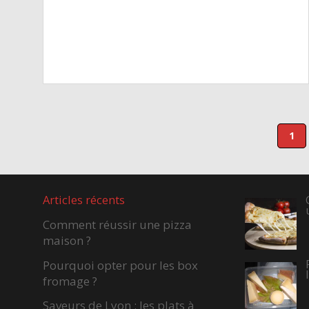
1
Articles récents
Comment réussir une pizza
maison ?
Pourquoi opter pour les box
fromage ?
Saveurs de Lyon : les plats à