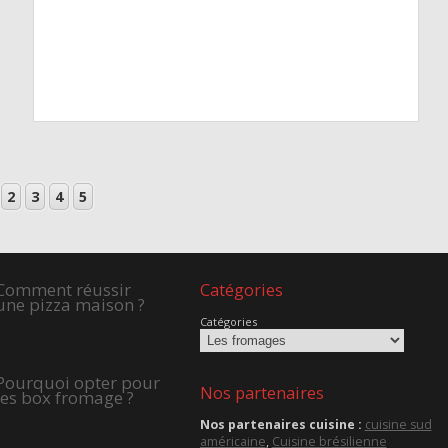
2
3
4
5
Comment réussir
Catégories
une pizza maison ?
Catégories
Pourquoi opter pour
Nos partenaires
les box fromage ?
Nos partenaires cuisine :
cuisine sud
américaine
,
Cuisine brésilienne