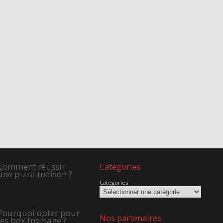
Comment réussir
Catégories
une pizza maison ?
Catégories
Pourquoi opter pour
Nos partenaires
les box fromage ?