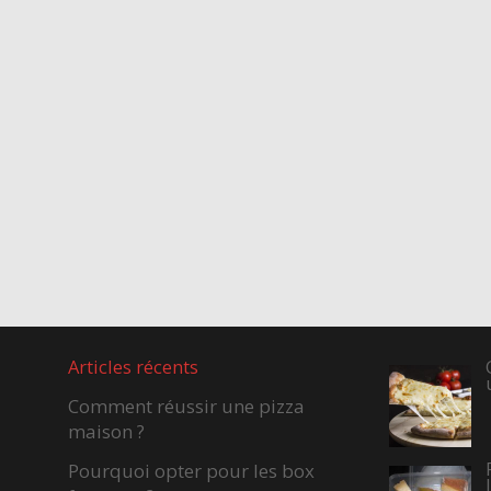
Articles récents
Comment réussir une pizza
maison ?
Pourquoi opter pour les box