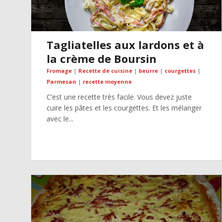
Tagliatelles aux lardons et à
la crème de Boursin
Fromage
|
Recette de cuisine
|
beurre
|
courgettes
|
Parmesan
|
recette moyenne
C’est une recette très facile. Vous devez juste
cuire les pâtes et les courgettes. Et les mélanger
avec le...