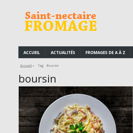
ACCUEIL
ACTUALITÉS
FROMAGES DE A À Z
Accueil
»
Tag
Boursin
boursin