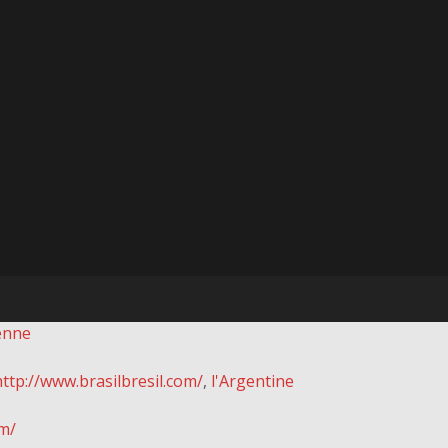
ienne
http://www.brasilbresil.com/
,
l'Argentine
m/