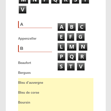
V
A
A
B
C
E
F
G
Appenzeller
L
M
N
B
P
Q
R
Beaufort
S
T
V
Bergues
Bleu d’auvergne
Bleu de corse
Boursin