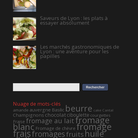
Saveurs de Lyon : les plats à
essayer absolument
Les marchés gastronomiques de
Lyon : une aventure pour les
papilles
Nuage de mots-clés
beurre
auvergne
Basilic
amande
cake
Cantal
chocolat
ciboulette
Champignons
courgettes
fromage
fromage au lait
Fraise
fromage
blanc
Fromage de chèvre
frais
huile
fromages
fruits