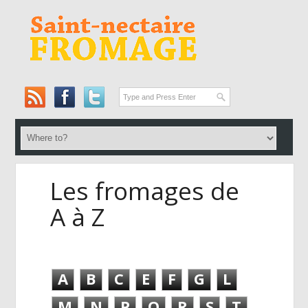
Les fromages de
A à Z
A
B
C
E
F
G
L
M
N
P
Q
R
S
T