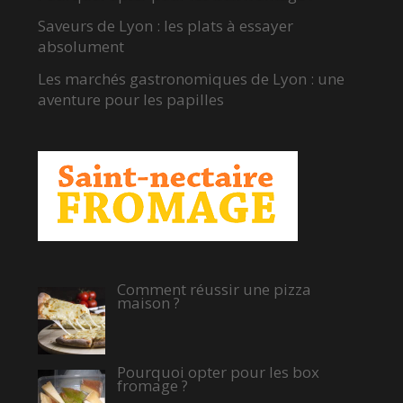
Saveurs de Lyon : les plats à essayer
absolument
Les marchés gastronomiques de Lyon : une
aventure pour les papilles
Comment réussir une pizza
maison ?
Pourquoi opter pour les box
fromage ?