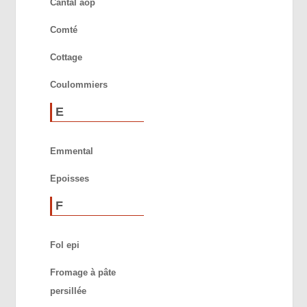
Cantal aop
Comté
Cottage
Coulommiers
E
Emmental
Epoisses
F
Fol epi
Fromage à pâte
persillée