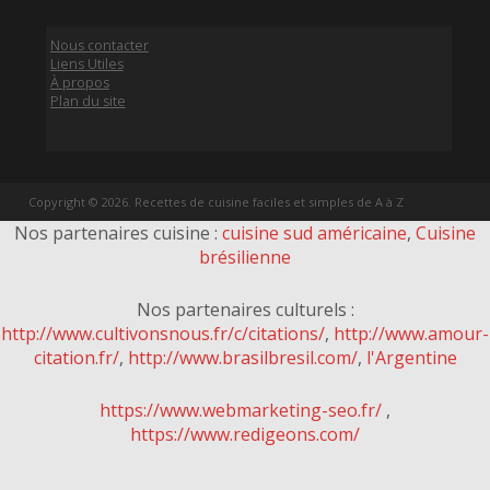
Nous contacter
Liens Utiles
À propos
Plan du site
Copyright © 2026. Recettes de cuisine faciles et simples de A à Z
Nos partenaires cuisine :
cuisine sud américaine
,
Cuisine
brésilienne
Nos partenaires culturels :
http://www.cultivonsnous.fr/c/citations/
,
http://www.amour-
citation.fr/
,
http://www.brasilbresil.com/
,
l'Argentine
https://www.webmarketing-seo.fr/
,
https://www.redigeons.com/