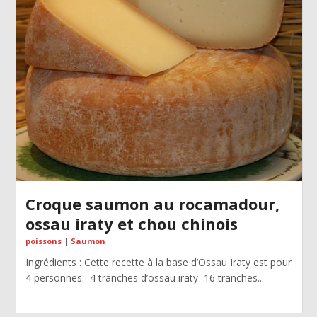
Croque saumon au rocamadour,
ossau iraty et chou chinois
poissons
|
Saumon
Ingrédients : Cette recette à la base d’Ossau Iraty est pour
4 personnes. 4 tranches d’ossau iraty 16 tranches...