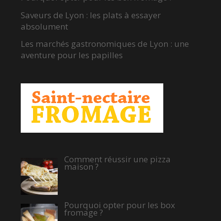
Saveurs de Lyon : les plats à essayer
absolument
Les marchés gastronomiques de Lyon : une
aventure pour les papilles
Comment réussir une pizza
maison ?
Pourquoi opter pour les box
fromage ?