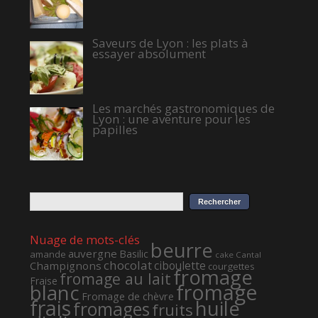
Saveurs de Lyon : les plats à
essayer absolument
Les marchés gastronomiques de
Lyon : une aventure pour les
papilles
Nuage de mots-clés
beurre
auvergne
Basilic
amande
cake
Cantal
chocolat
ciboulette
Champignons
courgettes
fromage
fromage au lait
Fraise
fromage
blanc
Fromage de chèvre
frais
huile
fromages
fruits