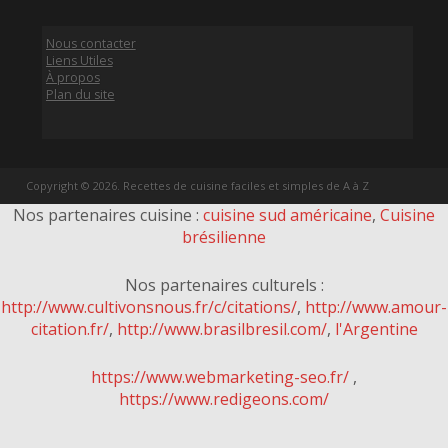
Nous contacter
Liens Utiles
À propos
Plan du site
Copyright © 2026. Recettes de cuisine faciles et simples de A à Z
Nos partenaires cuisine :
cuisine sud américaine
,
Cuisine
brésilienne
Nos partenaires culturels :
http://www.cultivonsnous.fr/c/citations/
,
http://www.amour-
citation.fr/
,
http://www.brasilbresil.com/
,
l'Argentine
https://www.webmarketing-seo.fr/
,
https://www.redigeons.com/