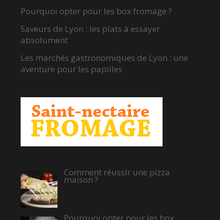
Pourquoi opter pour les box fromage ?
Saveurs de Lyon : les plats à essayer
absolument
Les marchés gastronomiques de Lyon : une
aventure pour les papilles
Comment réussir une pizza
maison ?
Pourquoi opter pour les box