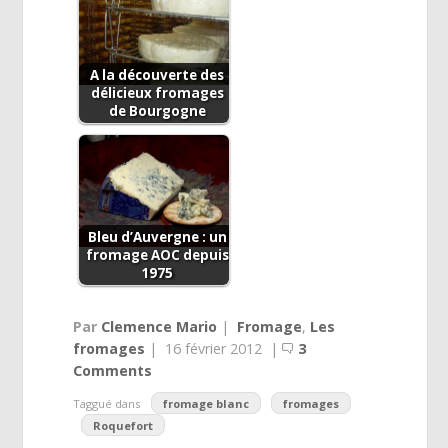
A la découverte des
délicieux fromages
de Bourgogne
Bleu d’Auvergne : un
fromage AOC depuis
1975
Par
Clemence Mario
|
Fromage
,
Les
fromages
|
16 février 2012
|
3
Comments
Taggué dans
fromage blanc
fromages
Roquefort