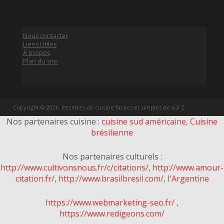
Nous contacter
Liens Utiles
À propos
Plan du site
Copyright © 2026. Recettes de cuisine faciles et simples de A à Z
Nos partenaires cuisine :
cuisine sud américaine
,
Cuisine
brésilienne
Nos partenaires culturels :
http://www.cultivonsnous.fr/c/citations/
,
http://www.amour-
citation.fr/
,
http://www.brasilbresil.com/
,
l'Argentine
https://www.webmarketing-seo.fr/
,
https://www.redigeons.com/