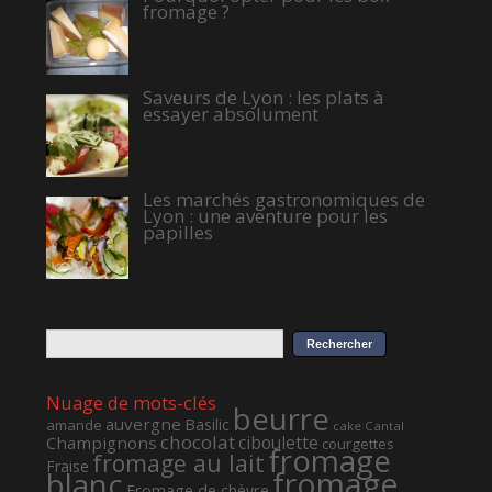
fromage ?
Saveurs de Lyon : les plats à
essayer absolument
Les marchés gastronomiques de
Lyon : une aventure pour les
papilles
Nuage de mots-clés
beurre
auvergne
Basilic
amande
cake
Cantal
chocolat
ciboulette
Champignons
courgettes
fromage
fromage au lait
Fraise
fromage
blanc
Fromage de chèvre