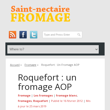
Accueil
»
Fromage
»
Roquefort : Un Fromage AOP
Roquefort : un
fromage AOP
Fromage
|
Les fromages
|
fromage blanc
,
fromages
,
Roquefort
|
Publié le 16 février 2012
|
Mis
à jour le 25 mars 2019