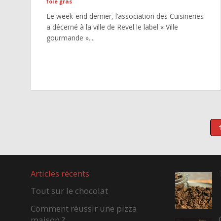
foie gras
Le week-end dernier, l’association des Cuisineries
a décerné à la ville de Revel le label « Ville
gourmande »....
Articles récents
Tout sur le chocolat
Comment réussir une pizza
maison ?