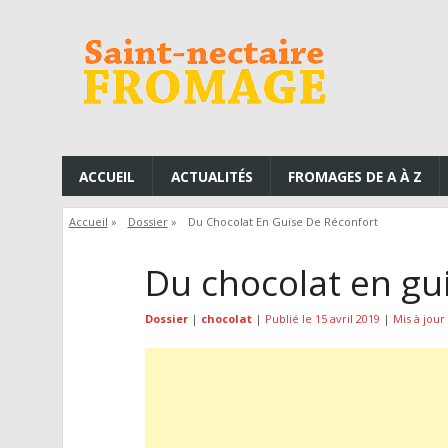
ACCUEIL
ACTUALITÉS
FROMAGES DE A À Z
Accueil
»
Dossier
»
Du Chocolat En Guise De Réconfort
Du chocolat en gu
Dossier
|
chocolat
|
Publié le 15 avril 2019
|
Mis à jour