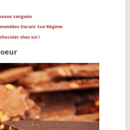
sseaux sanguins
mmandées Durant Son Régime
 chocolat chez soi !
coeur