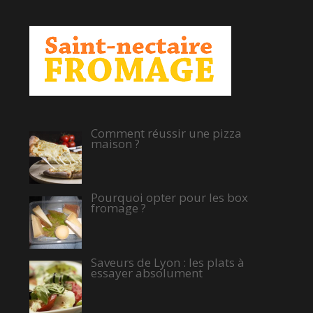
Comment réussir une pizza
maison ?
Pourquoi opter pour les box
fromage ?
Saveurs de Lyon : les plats à
essayer absolument