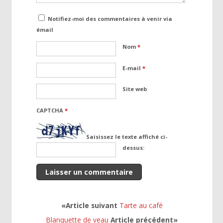
Notifiez-moi des commentaires à venir via
émail
Nom
*
E-mail
*
Site web
CAPTCHA
*
Saisissez le texte affiché ci-
dessus:
«Article suivant
Tarte au café
Blanquette de veau
Article précédent»