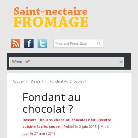
Accueil
»
Dessert
»
Fondant Au Chocolat ?
Fondant au
chocolat ?
Dessert
|
beurre
,
chocolat
,
chocolat noir
,
Recette
cuisine facile
,
soupe
|
Publié le 2 juin 2015
|
Mis à
jour le 27 mars 2019