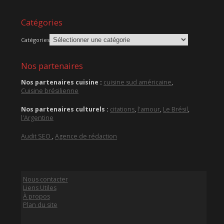
Catégories
Catégories
Nos partenaires
Nos partenaires cuisine :
cuisine sud américaine
,
Cuisine brésilienne
Nos partenaires culturels :
citations
,
l'amour
,
Le Brésil
,
l'Argentine
Audit SEO
,
Agence de rédaction
Nous contacter
Liens Utiles
À propos
Plan du site