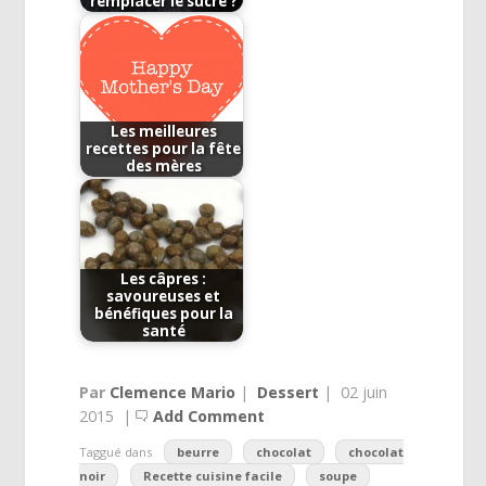
remplacer le sucre ?
Les meilleures
recettes pour la fête
des mères
Les câpres :
savoureuses et
bénéfiques pour la
santé
Par
Clemence Mario
|
Dessert
|
02 juin
2015
|
Add Comment
Taggué dans
beurre
chocolat
chocolat
noir
Recette cuisine facile
soupe