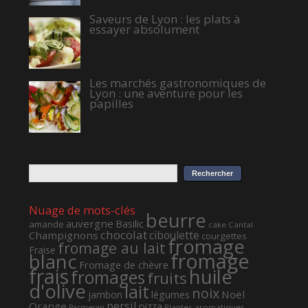
Saveurs de Lyon : les plats à
essayer absolument
Les marchés gastronomiques de
Lyon : une aventure pour les
papilles
Nuage de mots-clés
beurre
auvergne
Basilic
amande
cake
Cantal
chocolat
ciboulette
Champignons
courgettes
fromage
fromage au lait
Fraise
fromage
blanc
Fromage de chèvre
frais
huile
fromages
fruits
d'olive
lait
noix
Noël
jambon
légumes
persil
Orange
pizza
Plantes aromatiques
Parmesan