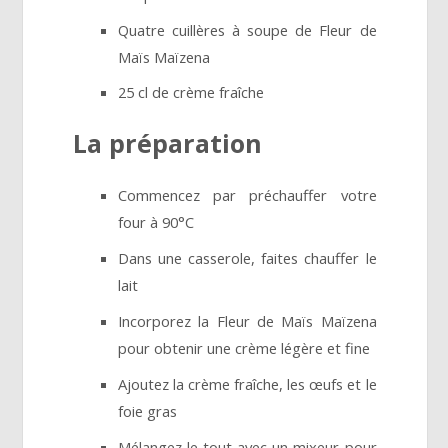
Quatre cuillères à soupe de Fleur de
Maïs Maïzena
25 cl de crème fraîche
La préparation
Commencez par préchauffer votre
four à 90°C
Dans une casserole, faites chauffer le
lait
Incorporez la Fleur de Maïs Maïzena
pour obtenir une crème légère et fine
Ajoutez la crème fraîche, les œufs et le
foie gras
Mélangez le tout avec un mixeur pour