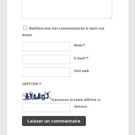
Notifiez-moi des commentaires à venir via
émail
Nom
*
E-mail
*
Site web
CAPTCHA
*
Saisissez le texte affiché ci-
dessus: