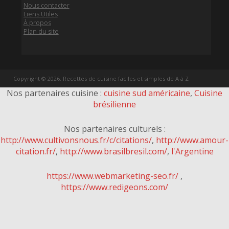
Nous contacter
Liens Utiles
À propos
Plan du site
Copyright © 2026. Recettes de cuisine faciles et simples de A à Z
Nos partenaires cuisine :
cuisine sud américaine
,
Cuisine
brésilienne
Nos partenaires culturels :
http://www.cultivonsnous.fr/c/citations/
,
http://www.amour-
citation.fr/
,
http://www.brasilbresil.com/
,
l'Argentine
https://www.webmarketing-seo.fr/
,
https://www.redigeons.com/