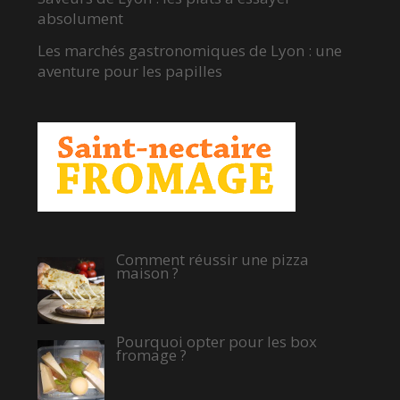
absolument
Les marchés gastronomiques de Lyon : une
aventure pour les papilles
Comment réussir une pizza
maison ?
Pourquoi opter pour les box
fromage ?