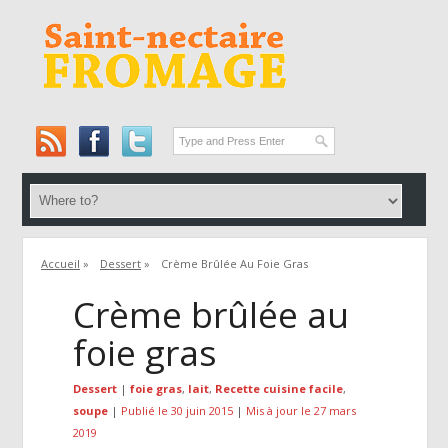
Accueil
»
Dessert
»
Crème Brûlée Au Foie Gras
Crème brûlée au
foie gras
Dessert
|
foie gras
,
lait
,
Recette cuisine facile
,
soupe
|
Publié le 30 juin 2015
|
Mis à jour le 27 mars
2019