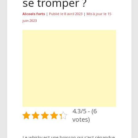
se tromper ?
Alcools forts
|
Publié le 8 avril 2023
|
Mis à jour le 15
juin 2023
4.3/5 - (6
votes)
Le whisky est une boisson qui s’est répandue