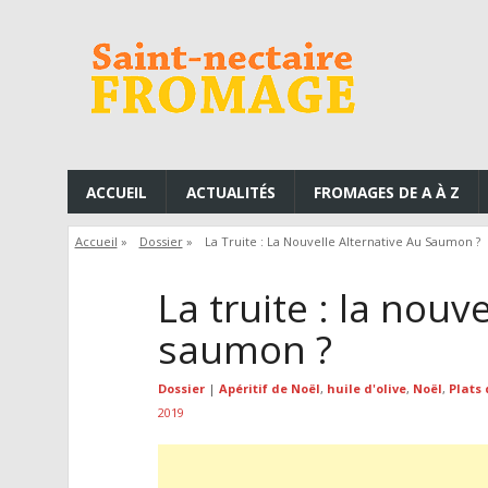
ACCUEIL
ACTUALITÉS
FROMAGES DE A À Z
Accueil
»
Dossier
»
La Truite : La Nouvelle Alternative Au Saumon ?
La truite : la nouv
saumon ?
Dossier
|
Apéritif de Noël
,
huile d'olive
,
Noël
,
Plats 
2019