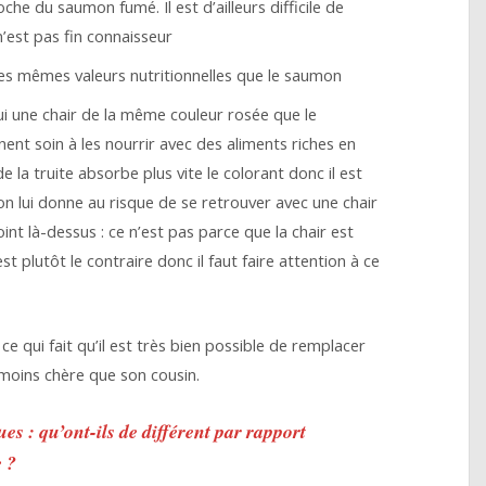
che du saumon fumé. Il est d’ailleurs difficile de
 n’est pas fin connaisseur
 les mêmes valeurs nutritionnelles que le saumon
ui une chair de la même couleur rosée que le
ent soin à les nourrir avec des aliments riches en
e la truite absorbe plus vite le colorant donc il est
on lui donne au risque de se retrouver avec une chair
int là-dessus : ce n’est pas parce que la chair est
est plutôt le contraire donc il faut faire attention à ce
e qui fait qu’il est très bien possible de remplacer
 moins chère que son cousin.
ues : qu’ont-ils de différent par rapport
e ?