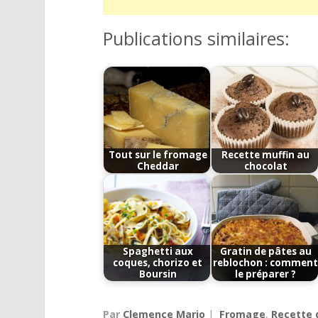
Publications similaires:
Tout sur le fromage
Recette muffin au
Cheddar
chocolat
Spaghetti aux
Gratin de pâtes au
coques, chorizo et
reblochon : commen
Boursin
le préparer ?
Par
Clemence Mario
|
Fromage
,
Recette 