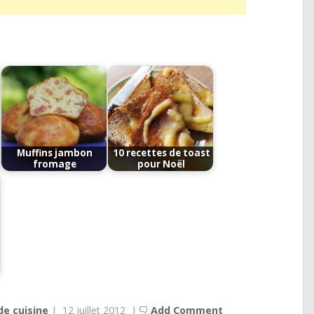
Muffins jambon
10 recettes de toast
fromage
pour Noël
t
de cuisine
|
12 juillet 2012
|
Add Comment