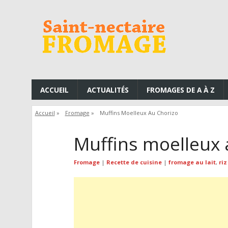
ACCUEIL
ACTUALITÉS
FROMAGES DE A À Z
Accueil
»
Fromage
»
Muffins Moelleux Au Chorizo
Muffins moelleux 
Fromage
|
Recette de cuisine
|
fromage au lait
,
riz