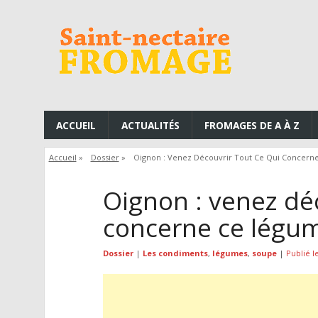
ACCUEIL
ACTUALITÉS
FROMAGES DE A À Z
Accueil
»
Dossier
»
Oignon : Venez Découvrir Tout Ce Qui Concer
Oignon : venez déc
concerne ce légu
Dossier
|
Les condiments
,
légumes
,
soupe
|
Publié l