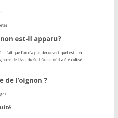
ps
iétés
non est-il apparu?
é le fait que l’on n’a pas découvert quel est son
naire de l’Asie du Sud-Ouest où il a été cultivé
e de l’oignon ?
âges.
uité