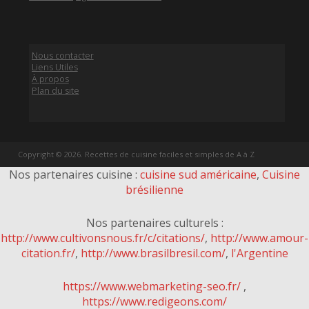
Nous contacter
Liens Utiles
À propos
Plan du site
Copyright © 2026. Recettes de cuisine faciles et simples de A à Z
Nos partenaires cuisine :
cuisine sud américaine
,
Cuisine
brésilienne
Nos partenaires culturels :
http://www.cultivonsnous.fr/c/citations/
,
http://www.amour-
citation.fr/
,
http://www.brasilbresil.com/
,
l'Argentine
https://www.webmarketing-seo.fr/
,
https://www.redigeons.com/