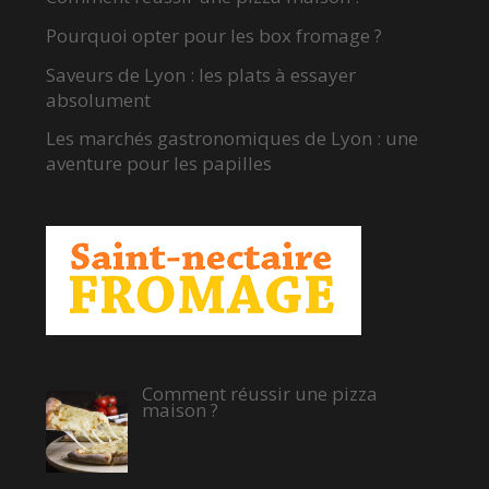
Pourquoi opter pour les box fromage ?
Saveurs de Lyon : les plats à essayer
absolument
Les marchés gastronomiques de Lyon : une
aventure pour les papilles
Comment réussir une pizza
maison ?