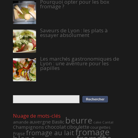
Pourquoi opter pour les box
fromage ?
Saveurs de Lyon : les plats à
essayer absolument
Les marchés gastronomiques de
Lyon : une aventure pour les
papilles
Nuage de mots-clés
beurre
auvergne
Basilic
amande
cake
Cantal
chocolat
ciboulette
Champignons
courgettes
fromage
fromage au lait
Fraise