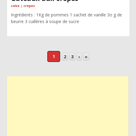
cake
|
crepes
Ingrédients : 1Kg de pommes 1 sachet de vanille 3o g de
beurre 3 cuillères à soupe de sucre
1
2
3
›
»