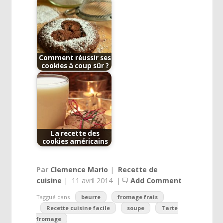
Comment réussir ses
cookies à coup sûr ?
La recette des
cookies américains
Par
Clemence Mario
|
Recette de
cuisine
|
11 avril 2014
|
Add Comment
Taggué dans
beurre
fromage frais
Recette cuisine facile
soupe
Tarte
fromage