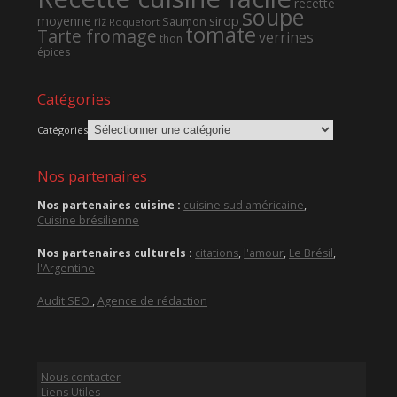
recette
soupe
sirop
moyenne
Saumon
riz
Roquefort
tomate
Tarte fromage
verrines
thon
épices
Catégories
Catégories
Nos partenaires
Nos partenaires cuisine :
cuisine sud américaine
,
Cuisine brésilienne
Nos partenaires culturels :
citations
,
l'amour
,
Le Brésil
,
l'Argentine
Audit SEO
,
Agence de rédaction
Nous contacter
Liens Utiles