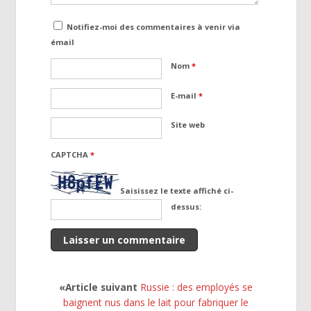
Notifiez-moi des commentaires à venir via
émail
Nom
*
E-mail
*
Site web
CAPTCHA
*
Saisissez le texte affiché ci-
dessus:
«Article suivant
Russie : des employés se
baignent nus dans le lait pour fabriquer le