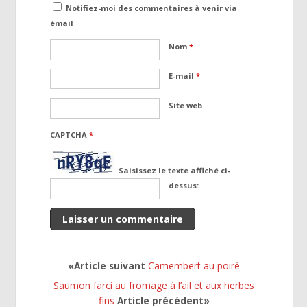
Notifiez-moi des commentaires à venir via
émail
Nom
*
E-mail
*
Site web
CAPTCHA
*
Saisissez le texte affiché ci-
dessus:
«Article suivant
Camembert au poiré
Saumon farci au fromage à l’ail et aux herbes
fins
Article précédent»