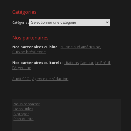
Catégories
Catégories
Nos partenaires
Nos partenaires cuisine :
cuisine sud américaine
,
Cuisine brésilienne
Nos partenaires culturels :
citations
,
l'amour
,
Le Brésil
,
l'Argentine
Audit SEO
,
Agence de rédaction
Nous contacter
Liens Utiles
À propos
Plan du site