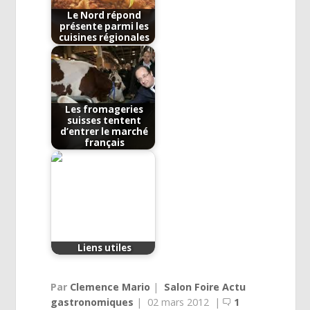
Le Nord répond
présente parmi les
cuisines régionales
Les fromageries
suisses tentent
d’entrer le marché
français
Liens utiles
Par
Clemence Mario
|
Salon Foire Actu
gastronomiques
|
02 mars 2012
|
1