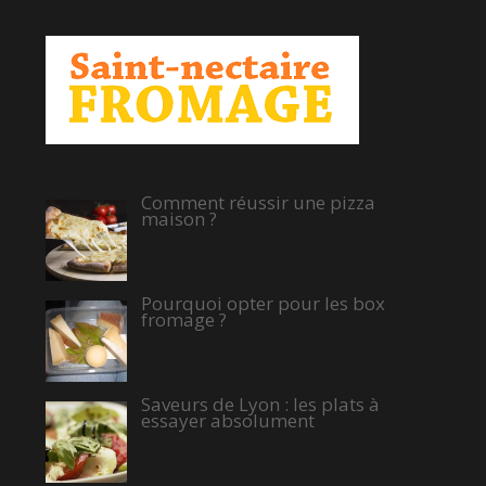
Comment réussir une pizza
maison ?
Pourquoi opter pour les box
fromage ?
Saveurs de Lyon : les plats à
essayer absolument