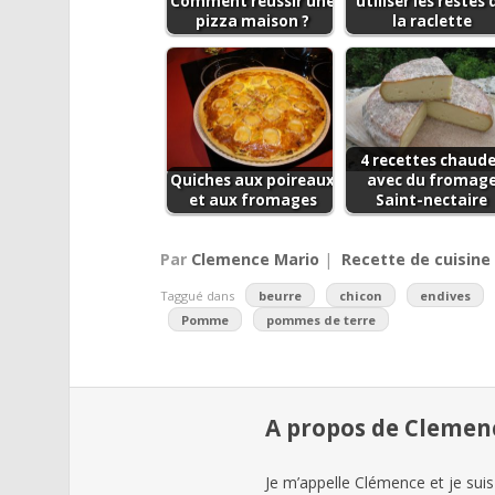
Comment réussir une
utiliser les restes 
pizza maison ?
la raclette
4 recettes chaud
Quiches aux poireaux
avec du fromag
et aux fromages
Saint-nectaire
Par
Clemence Mario
|
Recette de cuisine
Taggué dans
beurre
chicon
endives
Pomme
pommes de terre
A propos de Clemen
Je m’appelle Clémence et je suis