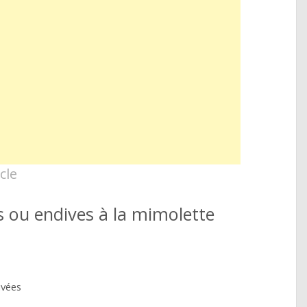
cle
s ou endives à la mimolette
avées