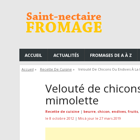
ACCUEIL
ACTUALITÉS
FROMAGES DE A À Z
Accueil
»
Recette De Cuisine
»
Velouté De Chicons Ou Endives À La
Velouté de chicons
mimolette
Recette de cuisine
|
beurre
,
chicon
,
endives
,
fruits
,
le 8 octobre 2012
|
Mis à jour le 27 mars 2019