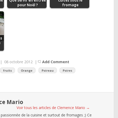
de
Que servir en entrée
cuites sous le
pour Noël ?
fromage
es
e
|
08 octobre 2012
|
Add Comment
fruits
Orange
Poireau
Poires
ce Mario
Voir tous les articles de Clemence Mario
→
 passionnée de la cuisine et surtout de fromages ;) Ce