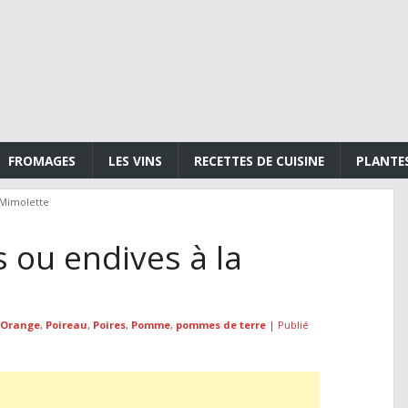
FROMAGES
LES VINS
RECETTES DE CUISINE
PLANTE
 Mimolette
 ou endives à la
Orange
,
Poireau
,
Poires
,
Pomme
,
pommes de terre
|
Publié