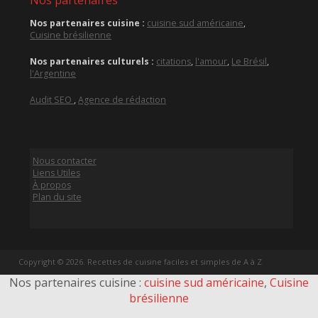
Nos partenaires cuisine :
cuisine sud américaine
,
Cuisine brésilienne
Nos partenaires culturels :
citations
,
l'amour
,
Le Brésil
,
l'Argentine
Audit SEO
,
Agence de rédaction
Nous contacter
Liens Utiles
À propos
Plan du site
Copyright © 2026. Recettes de cuisine faciles et simples de A à Z
Nos partenaires cuisine :
cuisine sud américaine
,
Cuisine
brésilienne