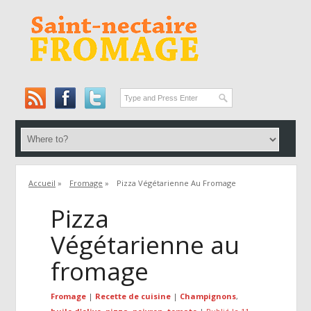
Accueil
»
Fromage
»
Pizza Végétarienne Au Fromage
Pizza
Végétarienne au
fromage
Fromage
|
Recette de cuisine
|
Champignons
,