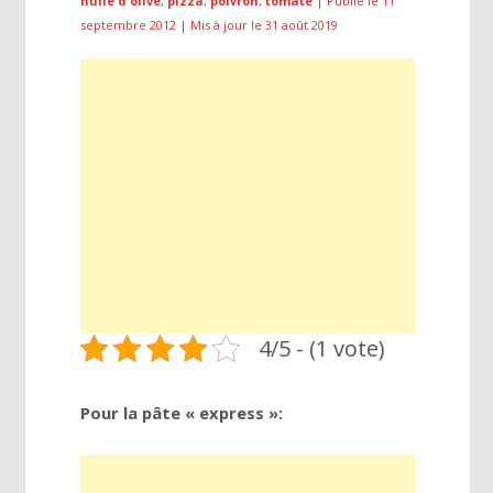
huile d'olive
,
pizza
,
poivron
,
tomate
|
Publié le 11
septembre 2012
|
Mis à jour le 31 août 2019
4/5 - (1 vote)
Pour la pâte « express »: