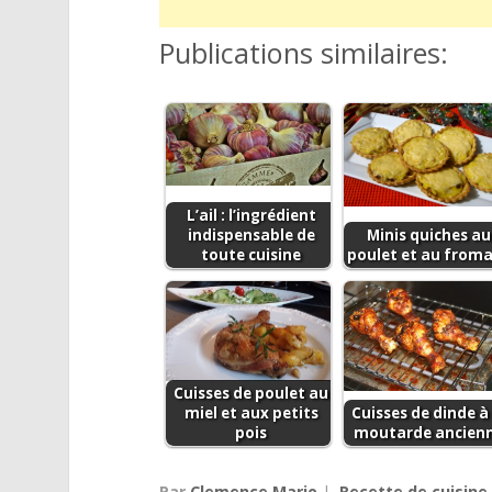
Publications similaires:
L’ail : l’ingrédient
indispensable de
Minis quiches au
toute cuisine
poulet et au from
Cuisses de poulet au
miel et aux petits
Cuisses de dinde à 
pois
moutarde ancien
Par
Clemence Mario
|
Recette de cuisine