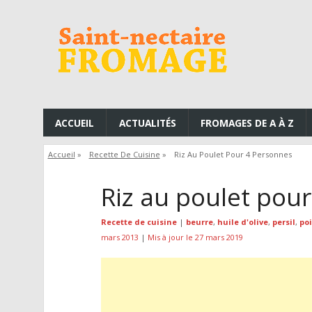
ACCUEIL
ACTUALITÉS
FROMAGES DE A À Z
Accueil
»
Recette De Cuisine
»
Riz Au Poulet Pour 4 Personnes
Riz au poulet pou
Recette de cuisine
|
beurre
,
huile d'olive
,
persil
,
po
mars 2013
|
Mis à jour le 27 mars 2019