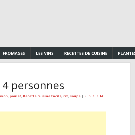
FROMAGES
LES VINS
RECETTES DE CUISINE
PLANTE
r 4 personnes
ivron
,
poulet
,
Recette cuisine facile
,
riz
,
soupe
|
Publié le 14