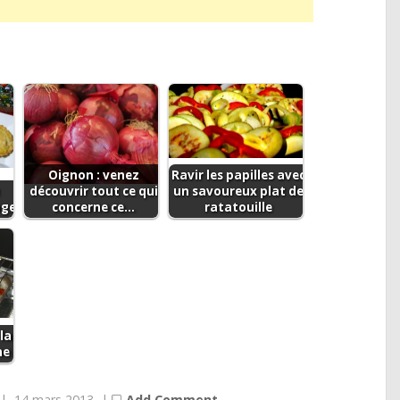
Oignon : venez
Ravir les papilles avec
découvrir tout ce qui
un savoureux plat de
age
concerne ce…
ratatouille
la
ne
|
14 mars 2013
|
Add Comment