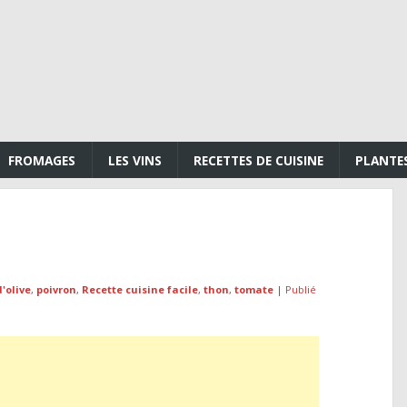
FROMAGES
LES VINS
RECETTES DE CUISINE
PLANTE
d'olive
,
poivron
,
Recette cuisine facile
,
thon
,
tomate
|
Publié