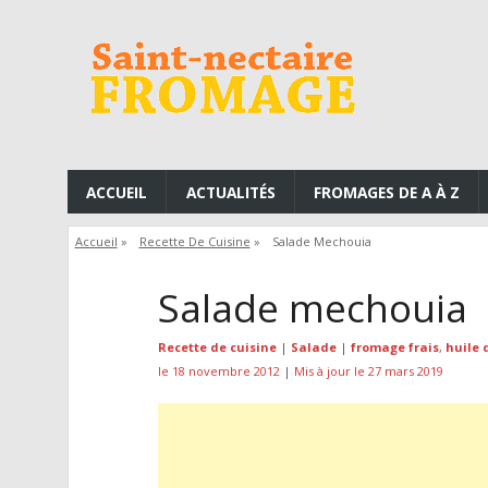
ACCUEIL
ACTUALITÉS
FROMAGES DE A À Z
Accueil
»
Recette De Cuisine
»
Salade Mechouia
Salade mechouia
Recette de cuisine
|
Salade
|
fromage frais
,
huile 
le 18 novembre 2012
|
Mis à jour le 27 mars 2019