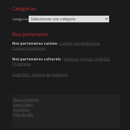
Catégories
Catégories
Nos partenaires
Nos partenaires cuisine :
cuisine sud américaine
,
Cuisine brésilienne
Nos partenaires culturels :
citations
,
l'amour
,
Le Brésil
,
l'Argentine
Audit SEO
,
Agence de rédaction
Nous contacter
Liens Utiles
À propos
Plan du site