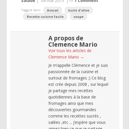
Salade
|
04 mai 2015
|
1 Comment
Taggué dans
Avocat
huile d'olive
Recette cuisine facile
soupe
A propos de
Clemence Mario
Voir tous les articles de
Clemence Mario
→
Je m’appelle Clémence et je suis
passionnée de la cuisine et
surtout de fromages ;) Ce blog
est crée depuis 2008 , sur lequel
je partage mes recettes
quotidiennes à la base de
fromages ainsi que mes
découvertes gourmandes
comme les recettes sucrés ,
salées ,etc ... j’espère que vous
aimez bien ce que je partage ,