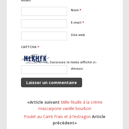
émail
Nom
*
E-mail
*
Site web
CAPTCHA
*
Saisissez le texte affiché ci-
dessus:
«Article suivant
Mille-feuille à la crème
mascarpone vanille bourbon
Poulet au Carré Frais et à l’estragon
Article
précédent»