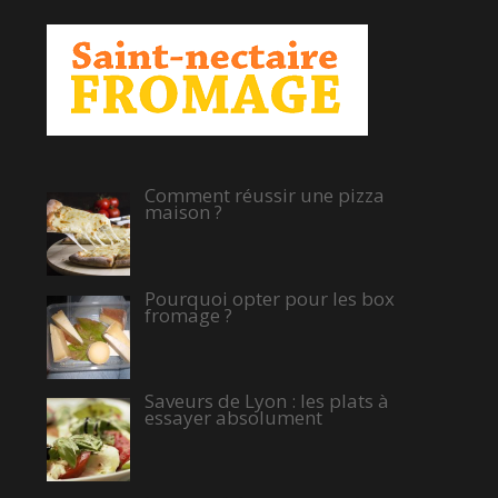
Comment réussir une pizza
maison ?
Pourquoi opter pour les box
fromage ?
Saveurs de Lyon : les plats à
essayer absolument