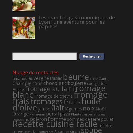
Les marchés gastronomiques de
Lyon : une aventure pour les
papilles
Nuage de mots-clés
beurre
auvergne
Basilic
amande
cake
Cantal
chocolat
ciboulette
Champignons
courgettes
fromage
fromage au lait
Fraise
fromage
blanc
Fromage de chèvre
frais
huile
fromages
fruits
d'olive
lait
noix
Noël
jambon
légumes
persil
Orange
pizza
Plantes aromatiques
Parmesan
Pomme
poivron
pommes de terre
poulet
poissons
Recette cuisine facile
recette
soupe
sirop
moyenne
Saumon
riz
Roquefort