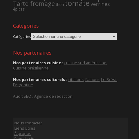
tomate
Tarte fromage
verrines
thon
épices
Catégories
Catégories
Nos partenaires
Nos partenaires cuisine :
cuisine sud américaine
,
Cuisine brésilienne
Nos partenaires culturels :
citations
,
l'amour
,
Le Brésil
,
l'Argentine
Audit SEO
,
Agence de rédaction
Nous contacter
Liens Utiles
À propos
Plan du site