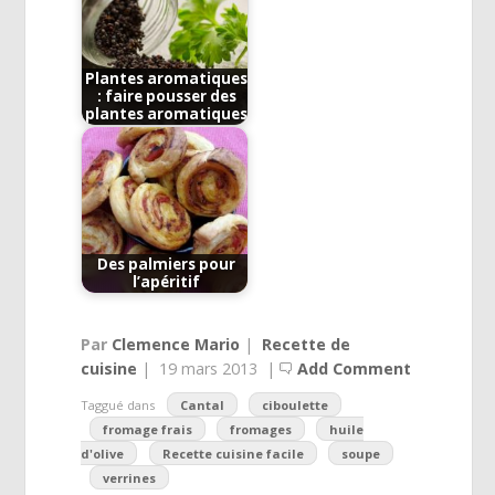
Plantes aromatiques
: faire pousser des
plantes aromatiques
Des palmiers pour
l’apéritif
Par
Clemence Mario
|
Recette de
cuisine
|
19 mars 2013
|
Add Comment
Taggué dans
Cantal
ciboulette
fromage frais
fromages
huile
d'olive
Recette cuisine facile
soupe
verrines