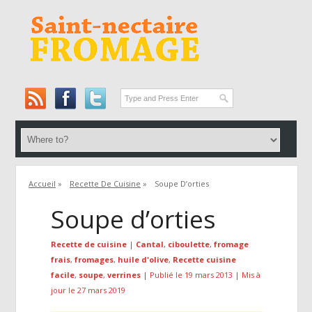
Accueil
»
Recette De Cuisine
»
Soupe D’orties
Soupe d’orties
Recette de cuisine
|
Cantal
,
ciboulette
,
fromage
frais
,
fromages
,
huile d'olive
,
Recette cuisine
facile
,
soupe
,
verrines
|
Publié le 19 mars 2013
|
Mis à
jour le 27 mars 2019