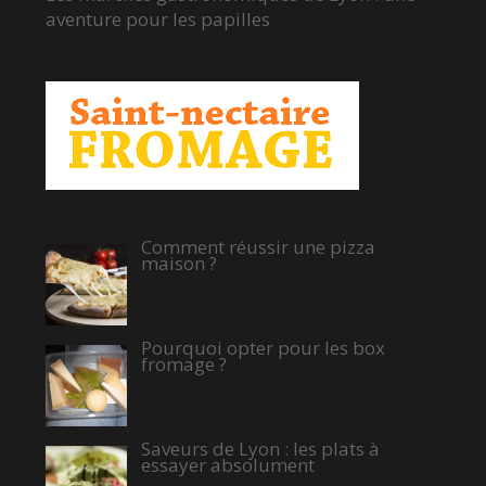
aventure pour les papilles
Comment réussir une pizza
maison ?
Pourquoi opter pour les box
fromage ?
Saveurs de Lyon : les plats à
essayer absolument