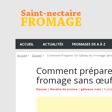
ACCUEIL
ACTUALITÉS
FROMAGES DE A À Z
Accueil
»
Dossier
»
Comment Préparer Un Gâteau Au Fromage Sans
Comment préparer
fromage sans œuf
Dossier
|
Recette de cuisine
|
gâteaux
,
noix
|
Publi