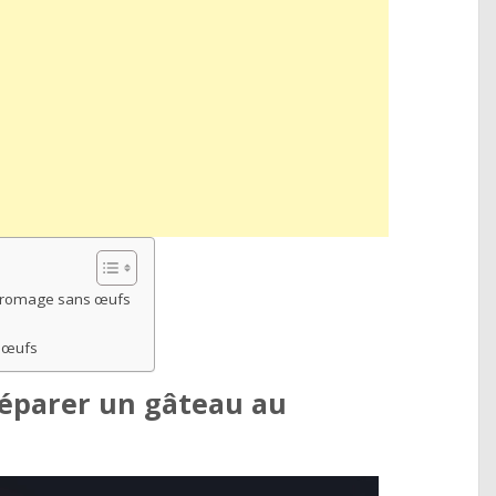
 fromage sans œufs
s œufs
réparer un gâteau au