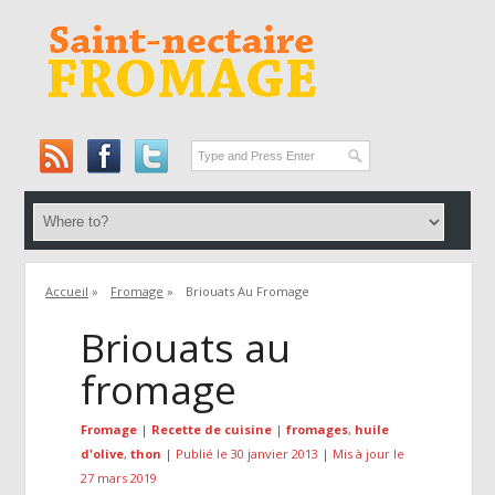
Accueil
»
Fromage
»
Briouats Au Fromage
Briouats au
fromage
Fromage
|
Recette de cuisine
|
fromages
,
huile
d'olive
,
thon
|
Publié le 30 janvier 2013
|
Mis à jour le
27 mars 2019