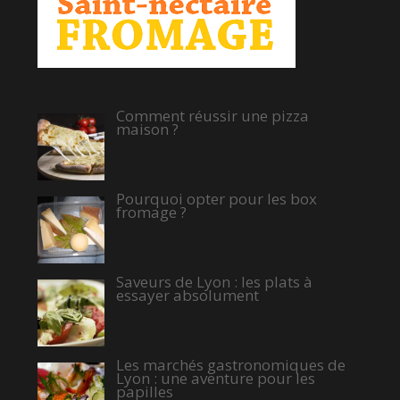
Comment réussir une pizza
maison ?
Pourquoi opter pour les box
fromage ?
Saveurs de Lyon : les plats à
essayer absolument
Les marchés gastronomiques de
Lyon : une aventure pour les
papilles