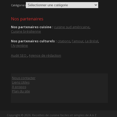
Catégories
Nos partenaires
Nos partenaires cuisine :
cuisine sud américaine
,
Cuisine brésilienne
Nos partenaires culturels :
citations
,
l'amour
,
Le Brésil
,
l'Argentine
Audit SEO
,
Agence de rédaction
Nous contacter
Liens Utiles
À propos
Plan du site
Copyright © 2026. Recettes de cuisine faciles et simples de A à Z