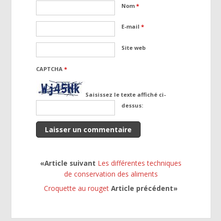
Nom
*
E-mail
*
Site web
CAPTCHA
*
Saisissez le texte affiché ci-
dessus:
«Article suivant
Les différentes techniques
de conservation des aliments
Croquette au rouget
Article précédent»