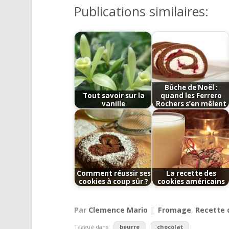
Publications similaires:
Bûche de Noël :
Tout savoir sur la
quand les Ferrero
vanille
Rochers s’en mêlent
Comment réussir ses
La recette des
cookies à coup sûr ?
cookies américains
Par
Clemence Mario
|
Fromage
,
Recette 
Taggué dans
beurre
chocolat