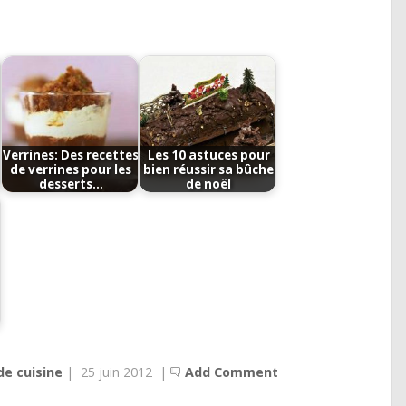
Verrines: Des recettes
Les 10 astuces pour
de verrines pour les
bien réussir sa bûche
desserts…
de noël
de cuisine
|
25 juin 2012
|
Add Comment