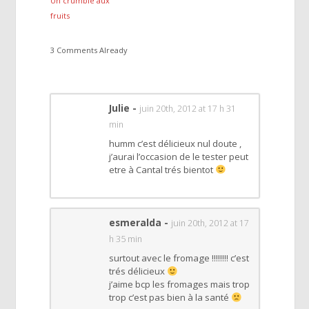
Un crumble aux
fruits
3 Comments Already
Julie
-
juin 20th, 2012 at 17 h 31
min
humm c’est délicieux nul doute ,
j’aurai l’occasion de le tester peut
etre à Cantal trés bientot
esmeralda
-
juin 20th, 2012 at 17
h 35 min
surtout avec le fromage !!!!!!!! c’est
trés délicieux
j’aime bcp les fromages mais trop
trop c’est pas bien à la santé