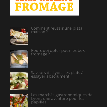
Comment réussir une pizza
maison ?
Pourquoi opter pour les box
fromage ?
Saveurs de Lyon : les plats à
essayer absolument
Les marchés gastronomiques de
Lyon : une aventure pour les
papilles