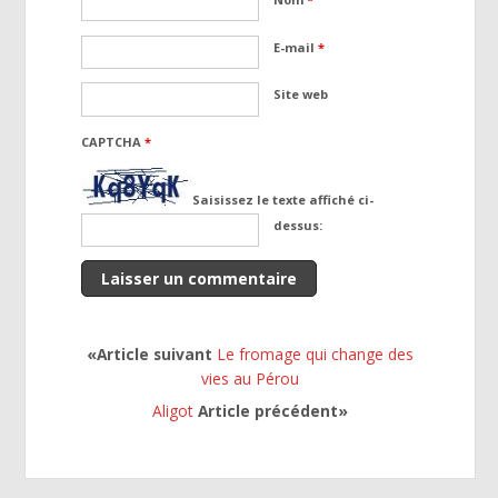
E-mail
*
Site web
CAPTCHA
*
Saisissez le texte affiché ci-
dessus:
«Article suivant
Le fromage qui change des
vies au Pérou
Aligot
Article précédent»