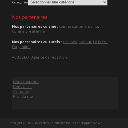
Catégories
Nos partenaires
Nos partenaires cuisine :
cuisine sud américaine
,
Cuisine brésilienne
Nos partenaires culturels :
citations
,
l'amour
,
Le Brésil
,
l'Argentine
Audit SEO
,
Agence de rédaction
Nous contacter
Liens Utiles
À propos
Plan du site
Copyright © 2026. Recettes de cuisine faciles et simples de A à Z