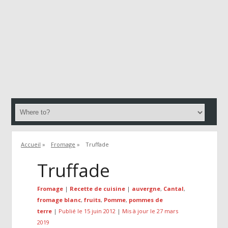
Accueil
»
Fromage
»
Truffade
Truffade
Fromage
|
Recette de cuisine
|
auvergne
,
Cantal
,
fromage blanc
,
fruits
,
Pomme
,
pommes de
terre
|
Publié le 15 juin 2012
|
Mis à jour le 27 mars
2019