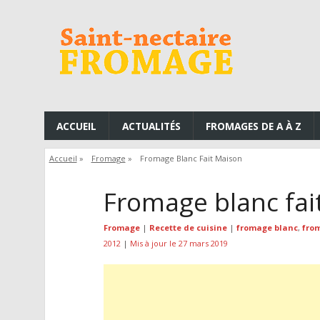
ACCUEIL
ACTUALITÉS
FROMAGES DE A À Z
Accueil
»
Fromage
»
Fromage Blanc Fait Maison
Fromage blanc fai
Fromage
|
Recette de cuisine
|
fromage blanc
,
from
2012
|
Mis à jour le 27 mars 2019