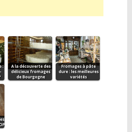
 :
A la découverte des
Fromages à pâte
-
délicieux fromages
dure : les meilleures
?
de Bourgogne
variétés
es
AOP