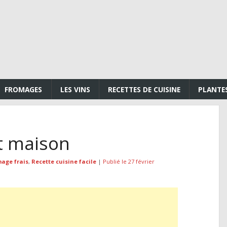
FROMAGES
LES VINS
RECETTES DE CUISINE
PLANTE
t maison
age frais
,
Recette cuisine facile
|
Publié le 27 février