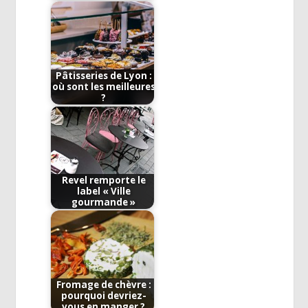
Pâtisseries de Lyon :
où sont les meilleures
?
Revel remporte le
label « Ville
gourmande »
Fromage de chèvre :
pourquoi devriez-
vous en manger ?