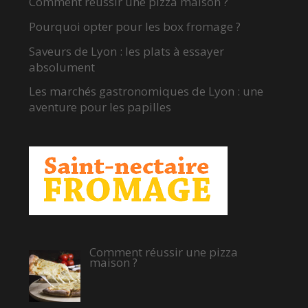
Comment réussir une pizza maison ?
Pourquoi opter pour les box fromage ?
Saveurs de Lyon : les plats à essayer
absolument
Les marchés gastronomiques de Lyon : une
aventure pour les papilles
Comment réussir une pizza
maison ?