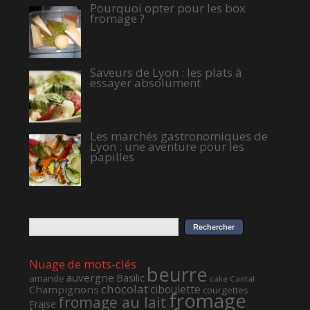
Pourquoi opter pour les box
fromage ?
Saveurs de Lyon : les plats à
essayer absolument
Les marchés gastronomiques de
Lyon : une aventure pour les
papilles
Nuage de mots-clés
beurre
auvergne
Basilic
amande
cake
Cantal
chocolat
ciboulette
Champignons
courgettes
fromage
fromage au lait
Fraise