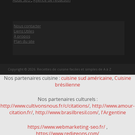
Audit SEO
,
Agence de rédaction
Nous contacter
Liens Utiles
À propos
Plan du site
Copyright © 2026. Recettes de cuisine faciles et simples de A à Z
Nos partenaires cuisine :
cuisine sud américaine
,
Cuisine
brésilienne
Nos partenaires culturels :
http://www.cultivonsnous.fr/c/citations/
,
http://www.amour-
citation.fr/
,
http://www.brasilbresil.com/
,
l'Argentine
https://www.webmarketing-seo.fr/
,
https://www.redigeons.com/