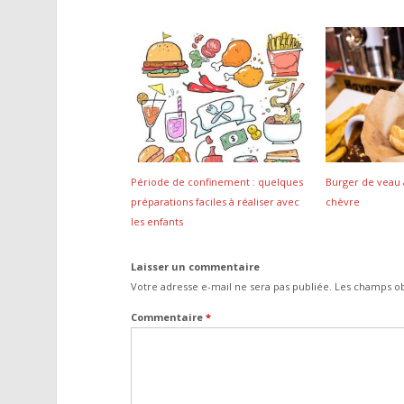
Période de confinement : quelques
Burger de veau
préparations faciles à réaliser avec
chèvre
les enfants
Laisser un commentaire
Votre adresse e-mail ne sera pas publiée.
Les champs ob
Commentaire
*