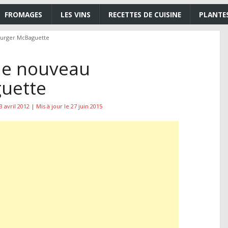
FROMAGES
LES VINS
RECETTES DE CUISINE
PLANTE
urger McBaguette
le nouveau
uette
3 avril 2012
|
Mis à jour le 27 juin 2015