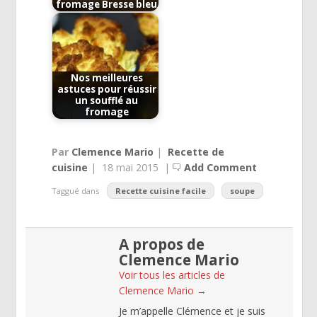
fromage Bresse bleu
Nos meilleures
astuces pour réussir
un soufflé au
fromage
Par
Clemence Mario
|
Recette de
cuisine
|
18 mai 2015
|
Add Comment
Taggué dans
Recette cuisine facile
soupe
A propos de
Clemence Mario
Voir tous les articles de
Clemence Mario
→
Je m’appelle Clémence et je suis