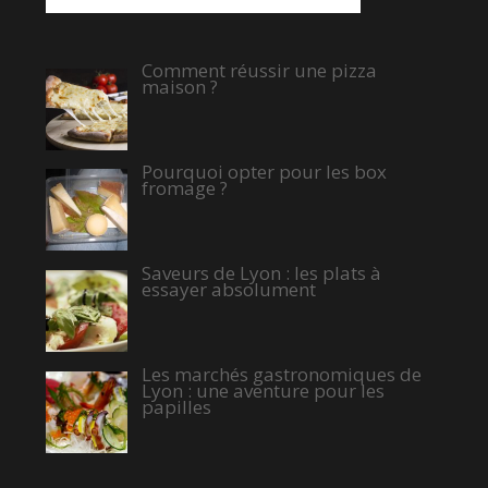
Comment réussir une pizza
maison ?
Pourquoi opter pour les box
fromage ?
Saveurs de Lyon : les plats à
essayer absolument
Les marchés gastronomiques de
Lyon : une aventure pour les
papilles