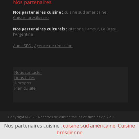
Nos partenaires
Nos partenaires cuisine :
cuisine sud américaine
,
Cuisine brésilienne
Nos partenaires culturels :
citations
,
l'amour
,
Le Brésil
,
l'Argentine
Audit SEO
,
Agence de rédaction
Nous contacter
Liens Utiles
À propos
Plan du site
Copyright © 2026. Recettes de cuisine faciles et simples de A à Z
Nos partenaires cuisine :
cuisine sud américaine
,
Cuisine
brésilienne