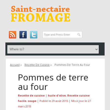
Accueil
»
Recette De Cuisine
»
Pommes De Terre Au Four
Pommes de terre
au four
Recette de cuisine
|
huile d'olive
,
Recette cuisine
facile
,
soupe
|
Publié le 29 août 2015
|
Mis à jour le 27
mars 2019