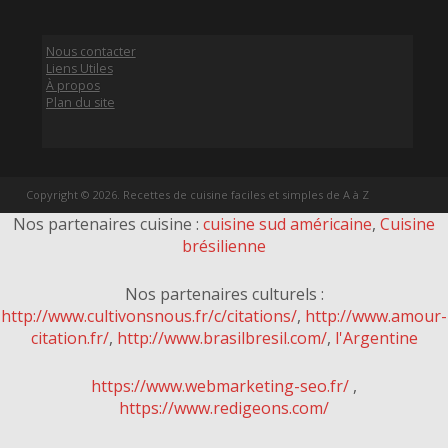
Nous contacter
Liens Utiles
À propos
Plan du site
Copyright © 2026. Recettes de cuisine faciles et simples de A à Z
Nos partenaires cuisine :
cuisine sud américaine
,
Cuisine
brésilienne
Nos partenaires culturels :
http://www.cultivonsnous.fr/c/citations/
,
http://www.amour-
citation.fr/
,
http://www.brasilbresil.com/
,
l'Argentine
https://www.webmarketing-seo.fr/
,
https://www.redigeons.com/