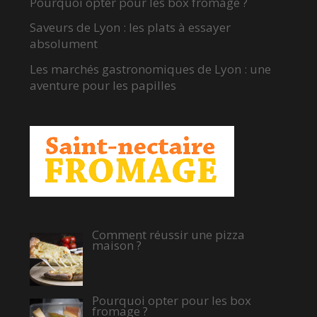
Pourquoi opter pour les box fromage ?
Saveurs de Lyon : les plats à essayer
absolument
Les marchés gastronomiques de Lyon : une
aventure pour les papilles
Comment réussir une pizza
maison ?
Pourquoi opter pour les box
fromage ?