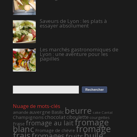
Saveurs de Lyon : les plats à
essayer absolument
Les marchés gastronomiques de
Lyon : une aventure pour les
papilles
Nuage de mots-clés
beurre
auvergne
Basilic
amande
cake
Cantal
chocolat
ciboulette
Champignons
courgettes
fromage
fromage au lait
Fraise
fromage
blanc
Fromage de chèvre
frais
huile
fromages
fruits