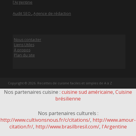
l'Argentine
Audit SEO
,
Agence de rédaction
Nous contacter
Liens Utiles
À propos
Plan du site
Copyright © 2026. Recettes de cuisine faciles et simples de A à Z
Nos partenaires cuisine :
cuisine sud américaine
,
Cuisine
brésilienne
Nos partenaires culturels :
http://www.cultivonsnous.fr/c/citations/
,
http://www.amour-
citation.fr/
,
http://www.brasilbresil.com/
,
l'Argentine