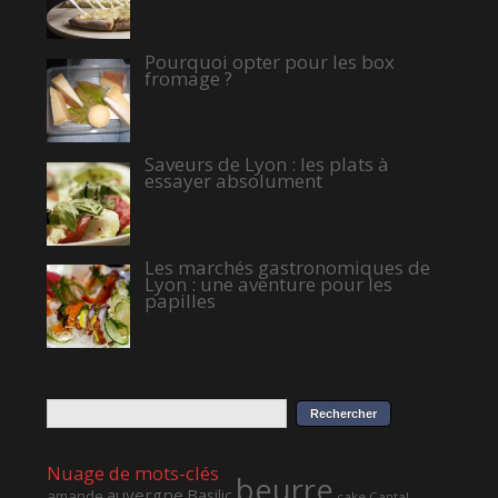
Pourquoi opter pour les box
fromage ?
Saveurs de Lyon : les plats à
essayer absolument
Les marchés gastronomiques de
Lyon : une aventure pour les
papilles
Nuage de mots-clés
beurre
auvergne
Basilic
amande
cake
Cantal