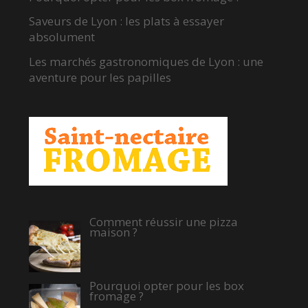
Saveurs de Lyon : les plats à essayer
absolument
Les marchés gastronomiques de Lyon : une
aventure pour les papilles
Comment réussir une pizza
maison ?
Pourquoi opter pour les box
fromage ?