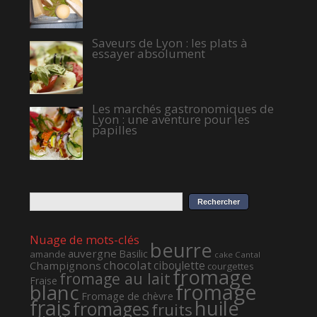
Saveurs de Lyon : les plats à
essayer absolument
Les marchés gastronomiques de
Lyon : une aventure pour les
papilles
Nuage de mots-clés
beurre
auvergne
Basilic
amande
cake
Cantal
chocolat
ciboulette
Champignons
courgettes
fromage
fromage au lait
Fraise
fromage
blanc
Fromage de chèvre
frais
huile
fromages
fruits