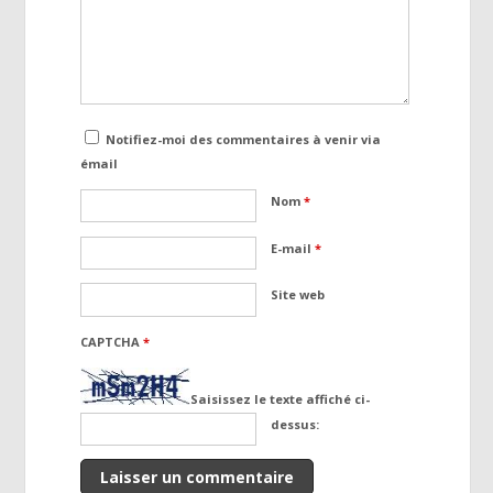
Notifiez-moi des commentaires à venir via
émail
Nom
*
E-mail
*
Site web
CAPTCHA
*
Saisissez le texte affiché ci-
dessus: