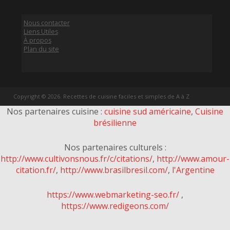
Nous contacter
Liens Utiles
À propos
Plan du site
Copyright © 2026. Recettes de cuisine faciles et simples de A à Z
Nos partenaires cuisine :
cuisine sud américaine
,
Cuisine
brésilienne
Nos partenaires culturels :
http://www.cultivonsnous.fr/c/citations/
,
http://www.amour-
citation.fr/
,
http://www.brasilbresil.com/
,
l'Argentine
https://www.webmarketing-seo.fr/
,
https://www.redigeons.com/