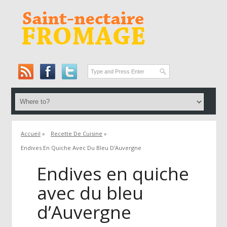
Accueil
»
Recette De Cuisine
»
Endives En Quiche Avec Du Bleu D’Auvergne
Endives en quiche
avec du bleu
d’Auvergne