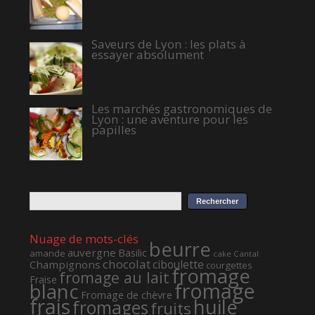
Saveurs de Lyon : les plats à
essayer absolument
Les marchés gastronomiques de
Lyon : une aventure pour les
papilles
Nuage de mots-clés
beurre
auvergne
Basilic
amande
cake
Cantal
chocolat
ciboulette
Champignons
courgettes
fromage
fromage au lait
Fraise
fromage
blanc
Fromage de chèvre
frais
huile
fromages
fruits