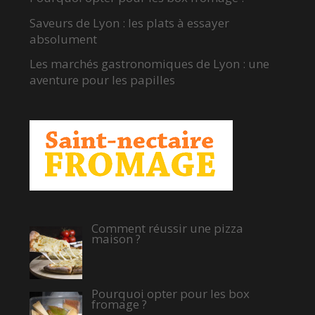
Saveurs de Lyon : les plats à essayer
absolument
Les marchés gastronomiques de Lyon : une
aventure pour les papilles
Comment réussir une pizza
maison ?
Pourquoi opter pour les box
fromage ?