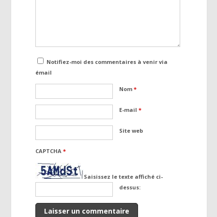
Notifiez-moi des commentaires à venir via
émail
Nom
*
E-mail
*
Site web
CAPTCHA
*
Saisissez le texte affiché ci-
dessus: