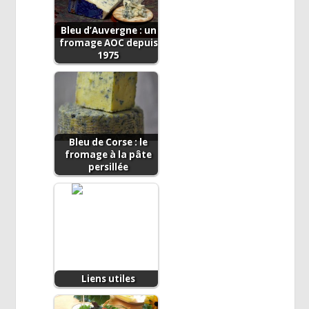
Bleu d’Auvergne : un
fromage AOC depuis
1975
Bleu de Corse : le
fromage à la pâte
persillée
Liens utiles