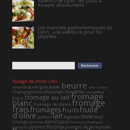
Saveurs de Lyon : les plats à
essayer absolument
Les marchés gastronomiques de
Lyon : une aventure pour les
papilles
Nuage de mots-clés
beurre
auvergne
Basilic
amande
cake
Cantal
chocolat
ciboulette
Champignons
courgettes
fromage
fromage au lait
Fraise
fromage
blanc
Fromage de chèvre
frais
huile
fromages
fruits
d'olive
lait
noix
Noël
jambon
légumes
persil
Orange
pizza
Plantes aromatiques
Parmesan
Pomme
poivron
pommes de terre
poulet
poissons