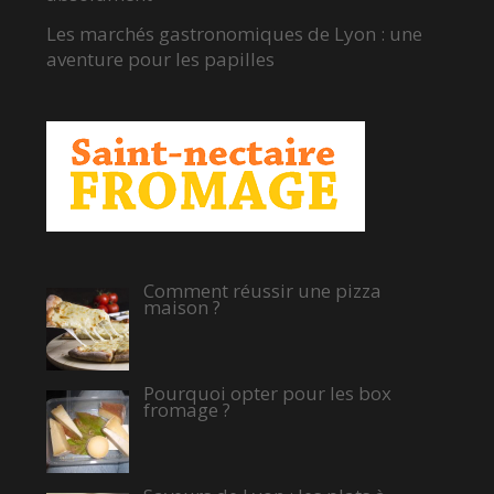
Les marchés gastronomiques de Lyon : une
aventure pour les papilles
Comment réussir une pizza
maison ?
Pourquoi opter pour les box
fromage ?