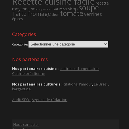
Recette cuisine facile
recette
soupe
sirop
moyenne
Saumon
riz
Roquefort
tomate
Tarte fromage
verrines
thon
épices
Catégories
Catégories
Nos partenaires
Nos partenaires cuisine :
cuisine sud américaine
,
Cuisine brésilienne
Nos partenaires culturels :
citations
,
l'amour
,
Le Brésil
,
l'Argentine
Audit SEO
,
Agence de rédaction
Nous contacter