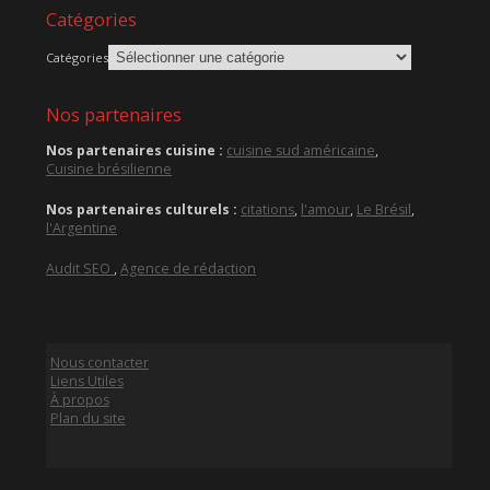
Catégories
Catégories
Nos partenaires
Nos partenaires cuisine :
cuisine sud américaine
,
Cuisine brésilienne
Nos partenaires culturels :
citations
,
l'amour
,
Le Brésil
,
l'Argentine
Audit SEO
,
Agence de rédaction
Nous contacter
Liens Utiles
À propos
Plan du site