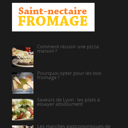
Comment réussir une pizza
maison ?
Pourquoi opter pour les box
fromage ?
Saveurs de Lyon : les plats à
essayer absolument
Les marchés gastronomiques de