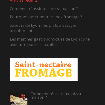
Articles récents
Comment réussir une pizza maison ?
Pourquoi opter pour les box fromage ?
Saveurs de Lyon : les plats à essayer
absolument
Les marchés gastronomiques de Lyon : une
aventure pour les papilles
Comment réussir une pizza
maison ?