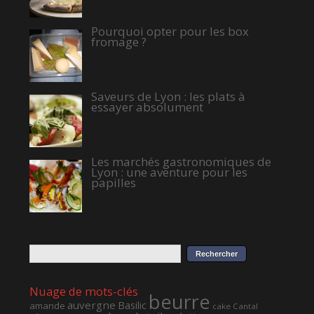
Pourquoi opter pour les box
fromage ?
Saveurs de Lyon : les plats à
essayer absolument
Les marchés gastronomiques de
Lyon : une aventure pour les
papilles
Nuage de mots-clés
beurre
auvergne
Basilic
amande
cake
Cantal