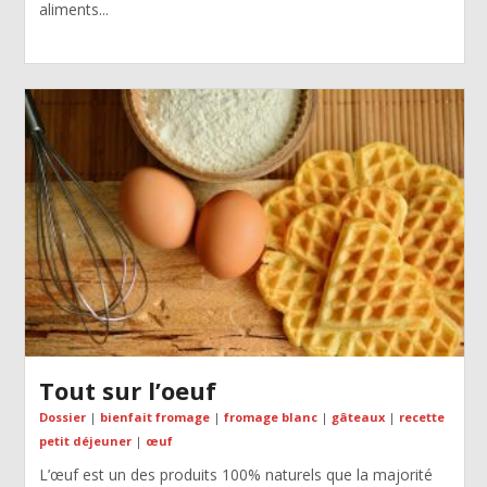
aliments...
Tout sur l’oeuf
Dossier
|
bienfait fromage
|
fromage blanc
|
gâteaux
|
recette
petit déjeuner
|
œuf
L’œuf est un des produits 100% naturels que la majorité