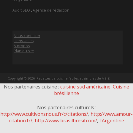
Audit SEO
,
Agence de rédaction
Nous contacter
Liens Utiles
À propos
Plan du site
Copyright © 2026. Recettes de cuisine faciles et simples de A à Z
Nos partenaires cuisine :
cuisine sud américaine
,
Cuisine
brésilienne
Nos partenaires culturels :
http://www.cultivonsnous.fr/c/citations/
,
http://www.amour-
citation.fr/
,
http://www.brasilbresil.com/
,
l'Argentine