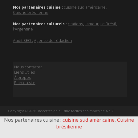
Nos partenaires cuisine :
cuisine sud américaine
,
Cuisine brésilienne
Nos partenaires culturels :
citations
,
l'amour
,
Le Brésil
,
l'Argentine
Audit SEO
,
Agence de rédaction
Nous contacter
Liens Utiles
À propos
Plan du site
Copyright © 2026. Recettes de cuisine faciles et simples de A à Z
Nos partenaires cuisine :
cuisine sud américaine
,
Cuisine
brésilienne