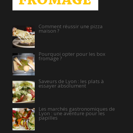
Comment réussir une pizza
maison ?
Pourquoi opter pour les box
fromage ?
Saveurs de Lyon : les plats à
essayer absolument
Les marchés gastronomiques de
Lyon : une aventure pour les
papilles