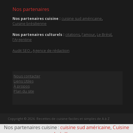
Nos partenaires
Nos partenaires cuisine :
cuisine sud américaine
,
Cuisine brésilienne
Nos partenaires culturels :
citations
,
l'amour
,
Le Brésil
,
l'Argentine
Audit SEO
,
Agence de rédaction
Nous contacter
Liens Utiles
À propos
Plan du site
Copyright © 2026. Recettes de cuisine faciles et simples de A à Z
Nos partenaires cuisine :
cuisine sud américaine
,
Cuisine