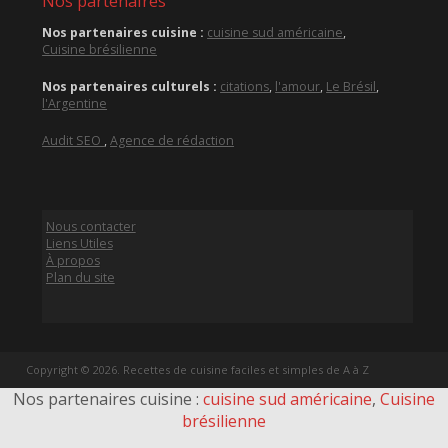
Nos partenaires
Nos partenaires cuisine :
cuisine sud américaine
,
Cuisine brésilienne
Nos partenaires culturels :
citations
,
l'amour
,
Le Brésil
,
l'Argentine
Audit SEO
,
Agence de rédaction
Nous contacter
Liens Utiles
À propos
Plan du site
Copyright © 2026. Recettes de cuisine faciles et simples de A à Z
Nos partenaires cuisine :
cuisine sud américaine
,
Cuisine
brésilienne