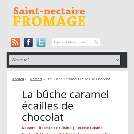
Accueil
»
Dessert
»
La Bûche Caramel Écailles De Chocolat
La bûche caramel
écailles de
chocolat
Dessert
|
Recette de cuisine
|
Recette cuisine