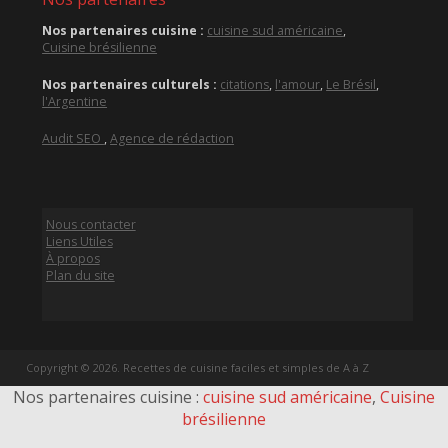
Nos partenaires cuisine :
cuisine sud américaine
,
Cuisine brésilienne
Nos partenaires culturels :
citations
,
l'amour
,
Le Brésil
,
l'Argentine
Audit SEO
,
Agence de rédaction
Nous contacter
Liens Utiles
À propos
Plan du site
Copyright © 2026. Recettes de cuisine faciles et simples de A à Z
Nos partenaires cuisine :
cuisine sud américaine
,
Cuisine
brésilienne