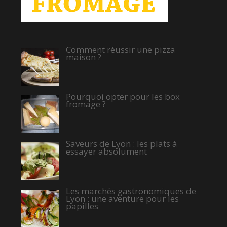
Comment réussir une pizza
maison ?
Pourquoi opter pour les box
fromage ?
Saveurs de Lyon : les plats à
essayer absolument
Les marchés gastronomiques de
Lyon : une aventure pour les
papilles