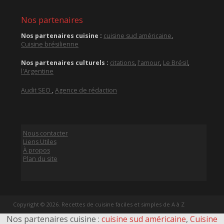
Nos partenaires
Nos partenaires cuisine :
cuisine sud américaine
,
Cuisine brésilienne
Nos partenaires culturels :
citations
,
l'amour
,
Le Brésil
,
l'Argentine
Audit SEO
,
Agence de rédaction
Nous contacter
Liens Utiles
À propos
Plan du site
Copyright © 2026. Recettes de cuisine faciles et simples de A à Z
Nos partenaires cuisine :
cuisine sud américaine
,
Cuisine